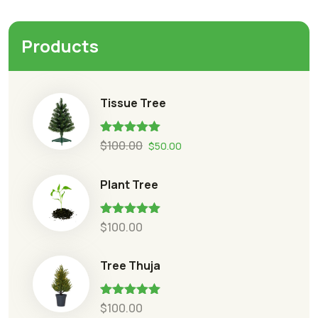
Products
Tissue Tree
Oceniono
$
100.00
$
50.00
5.00
na 5
Plant Tree
Oceniono
$
100.00
5.00
na 5
Tree Thuja
Oceniono
$
100.00
5.00
na 5