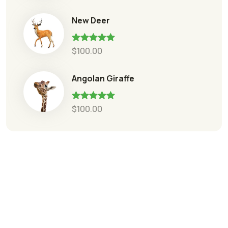
New Deer
Oceniono
$
100.00
5.00
na 5
Angolan Giraffe
Oceniono
$
100.00
5.00
na 5