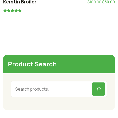
Kerstin Broiler
$
100.00
$
50.00
Oceniono
5.00
na 5
Product Search